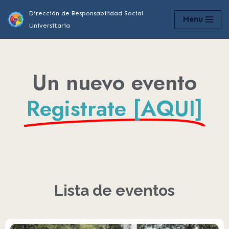
Dirección de Responsabilidad Social
Menu
Universitaria
Saltar
al
contenido
Un nuevo evento
Registrate [AQUI]
Lista de eventos