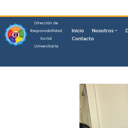
Saltar
al
Dirección de
Inicio
Nosotros
contenido
Responsabilidad
Contacto
Social
Universitaria