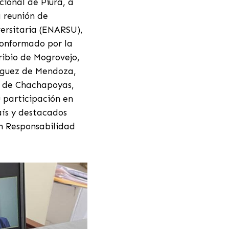
cional de Piura, a
a reunión de
ersitaria (ENARSU),
conformado por la
ribio de Mogrovejo,
ríguez de Mendoza,
d de Chachapoyas,
 participación en
aís y destacados
en Responsabilidad