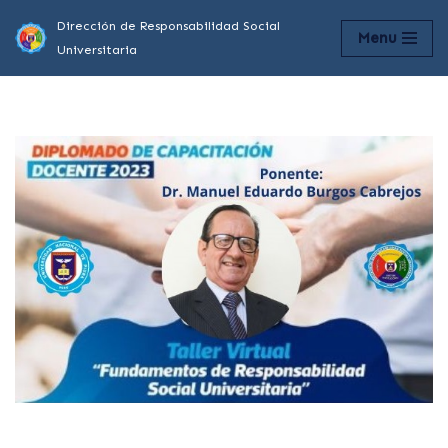
Dirección de Responsabilidad Social
Menu
Universitaria
Saltar
al
contenido