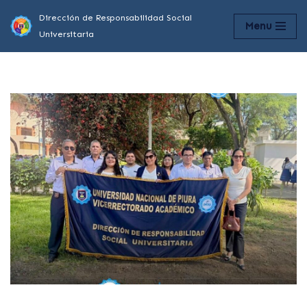
Dirección de Responsabilidad Social
Menu
Universitaria
Saltar
al
contenido