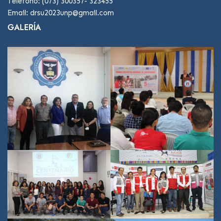
Teléfono: (073) 300357- 323455
Email: drsu2023unp@gmail.com
GALERÍA